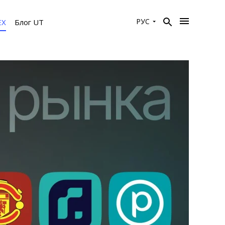
РУС
EX
Блог UT