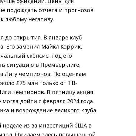
ь лучше ожиданий. Цены для
ше подождать отчета и прогнозов
к любому негативу.
ая до открытия. В январе клуб
а. Его заменил Майкл Кэррик,
чальный скепсис, под его
ть ситуацию в Премьер-лиге,
 в Лигу чемпионов. По оценкам
около £75 млн только от ТВ-
 Лиги чемпионов. В пятницу акция
 могла дойти с февраля 2024 года.
рика и возрождение великого клуба.
 неделе из-за инвестиций США в
 млрд. Ожидаем здесь повышенной