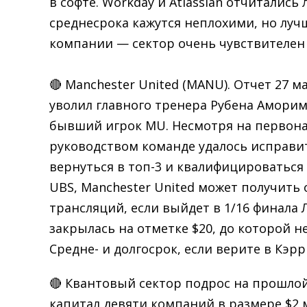
в софте. Workday и Atlassian отчиталис
среднесрока кажутся неплохими, но луч
компании — сектор очень чувствителен 
🔴 Manchester United (MANU). Отчет 27 м
уволил главного тренера Рубена Аморим
бывший игрок MU. Несмотря на первона
руководством команде удалось исправи
вернуться в топ-3 и квалифицироваться
UBS, Manchester United может получить 
трансляций, если выйдет в 1/16 финала
закрылась на отметке $20, до которой не
Средне- и долгосрок, если верите в Кэр
🔴 Квантовый сектор подрос на прошлой
капитал девяти компаний в размере $2