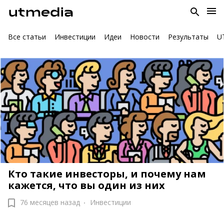
Все статьи
Инвестиции
Идеи
Новости
Результаты
U
Кто такие инвесторы, и почему нам
кажется, что вы один из них
76 месяцев назад
Инвестиции