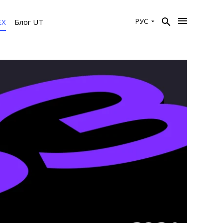
РУС
EX
Блог UT