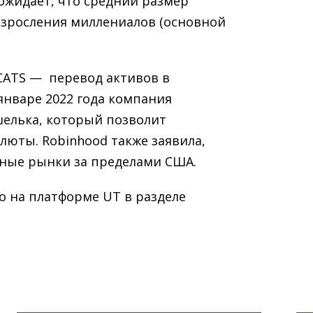
ожидает, что средний размер
взросления миллениалов (основной
CATS — перевод активов в
 январе 2022 года компания
шелька, который позволит
юты. Robinhood также заявила,
ные рынки за пределами США.
о на платформе UT в разделе