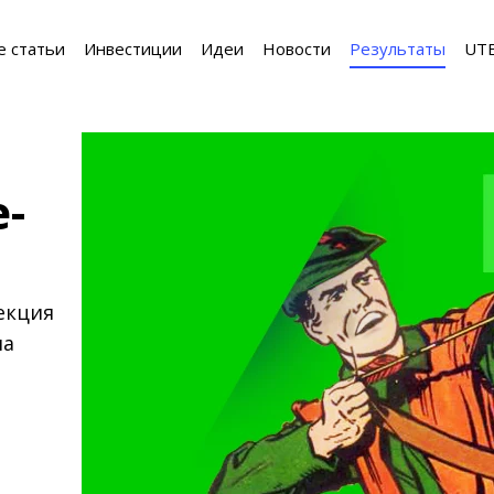
е статьи
Инвестиции
Идеи
Новости
Результаты
UT
-
екция
на