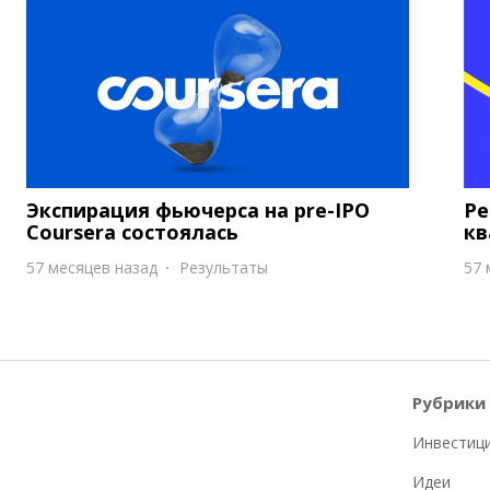
Экспирация фьючерса на pre-IPO
Ре
Coursera состоялась
кв
57 месяцев назад
Результаты
57 
Рубрики
Инвестиц
Идеи